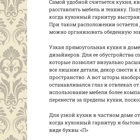
Самой удобной считается кухня, к
расставлять мебель и технику. По
когда кухонный гарнитур выстраива
При таком расположении остается д
можно организовать обеденную зо
Узкая прямоугольная кухня в доме
дизайнеров. Для ее обустройства с
которые позволят визуально расши
все лишние детали, декор свести 
пространство. А вот шторы наобор
останавливался глаз и отвлекал 
использование мебели более компа
перенести за пределы кухни, поско
Для узкой кухни в частном доме о
когда кухонный гарнитур и бытова
виде буквы «П»