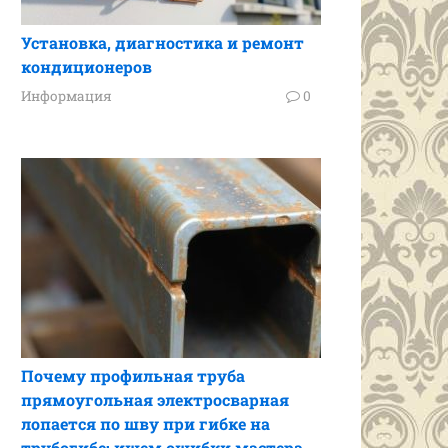
Установка, диагностика и ремонт
кондиционеров
Информация
0
Почему профильная труба
прямоугольная электросварная
лопается по шву при гибке на
трубогибе: ищем ошибки мастера