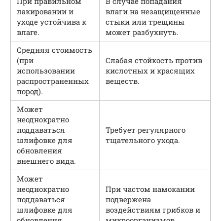
При правильном
В случае попадания
лакировании и
влаги на незащищенные
уходе устойчива к
стыки или трещины
влаге.
может разбухнуть.
Средняя стоимость
(при
Слабая стойкость против
использовании
кислотных и красящих
распространенных
веществ.
пород).
Может
неоднократно
поддаваться
Требует регулярного
шлифовке для
тщательного ухода.
обновления
внешнего вида.
Может
неоднократно
При частом намокании
поддаваться
подвержена
шлифовке для
воздействиям грибков и
обновления
микроорганизмов.