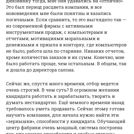
диковинку тогда, мне они удавались на «отлично».
Это был период расцвета компании, и все
нововведения мне были понятны и казались
логичными. Если сравнить, то это выглядело так —
из современной фирмы с активными
инструментами продаж, с компьютерами и
отчетами, мотивациями моральными и
денежными я пришла в конторку, где компьютеров
не было, работа шла по старинке. Никаких отчетов,
кроме количества заказов и их сумм. Конечно, мне
было работать проще, чем остальным. В общем, так
я дошла до директора салона.
Сейчас же, спустя много времени, отбор ведется
очень строгий. В чем суть? В огромном желании
кандидата работать и зарабатывать, творить и
думать нестандартно. Ещё немного времени назад
требовалось уметь продавать. Сейчас этому готова
научить компания, для начала нужно найти эти
«зернышки», способности у кандидата. Обучающий
центр фабрики очень мощный, система построена
так, что многие способности и слабые стороны