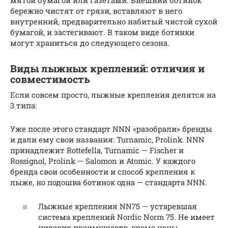
мятой бумагой или газетами. Внешний ботинок
бережно чистят от грязи, вставляют в него
внутренний, предварительно набитый чистой сухой
бумагой, и застегивают. В таком виде ботинки
могут храниться до следующего сезона.
Виды лыжных креплений: отличия и
совместимость
Если совсем просто, лыжные крепления делятся на
3 типа:
Уже после этого стандарт NNN «разобрали» бренды
и дали ему свои названия: Turnamic, Prolink. NNN
принадлежит Rottefella, Turnamic — Fischer и
Rossignol, Prolink — Salomon и Atomic. У каждого
бренда свои особенности и способ крепления к
лыже, но подошва ботинок одна — стандарта NNN.
Лыжные крепления NN75 — устаревшая
система креплений Nordic Norm 75. Не имеет
никаких преимуществ, кроме цены.