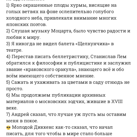
1) Ярко окрашенные плоды хурмы, висящие на
голых ветвях на фоне ослепительно голубого
холодного неба, привлекали внимание многих
японских поэтов.
2) Слушая музыку Моцарта, было чувство радости и
любви к миру.
3) Я никогда не видел балета «Щелкунчика» в
театре.
4) Перестав писать беллетристику, Станислав Лем
обратился к философии и публицистике и заслужил
звание «краковского оракула», знающего всё и обо
всём имеющего собственное мнение.
5) Сажать и ухаживать за цветами в саду отнюдь не
просто.
6) Мы продолжаем публикации архивных
материалов о московских зодчих, жившие в XVIII
веке.
7) Андрей сказал, что лучше уж пусть мы оставим
меня в покое.
Молодой Диккенс как-то сказал, что начал
писать, для того чтобы в мире стало больше