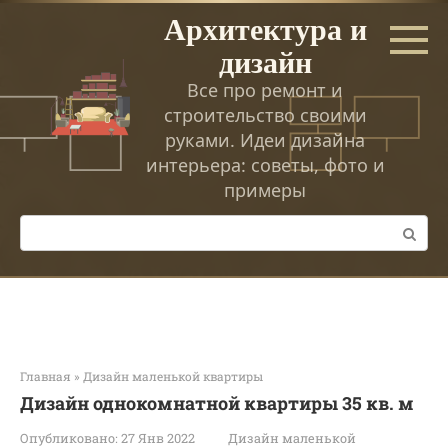
Перейти
Архитектура и
к
дизайн
контенту
Все про ремонт и
строительство своими
руками. Идеи дизайна
интерьера: советы, фото и
примеры
Поиск:
Главная
»
Дизайн маленькой квартиры
Дизайн однокомнатной квартиры 35 кв. м
Опубликовано:
27 Янв 2022
Дизайн маленькой