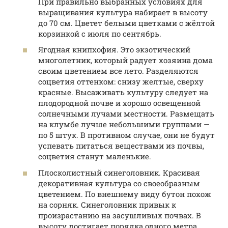
При правильно выбранных условиях для
выращивания культура набирает в высоту
до 70 см. Цветет белыми цветками с жёлтой
корзинкой с июля по сентябрь.
Ягодная книпхофия. Это экзотический
многолетник, который радует хозяина дома
своим цветением все лето. Разделяются
соцветия оттенком: снизу желтые, сверху
красные. Высаживать культуру следует на
плодородной почве и хорошо освещенной
солнечными лучами местности. Размещать
на клумбе лучше небольшими группами —
по 5 штук. В противном случае, они не будут
успевать питаться веществами из почвы,
соцветия станут маленькие.
Плосколистный синеголовник. Красивая
декоративная культура со своеобразным
цветением. По внешнему виду бутон похож
на сорняк. Синеголовник привык к
произрастанию на засушливых почвах. В
высоту достигает порядка одного метра.