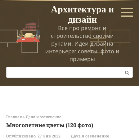
Перейти
Архитектура и
к
дизайн
контенту
Все про ремонт и
строительство своими
руками. Идеи дизайна
интерьера: советы, фото и
примеры
Поиск:
Главная
»
Дача и озеленение
Многолетние цветы (120 фото)
Опубликовано:
27 Янв 2022
Дача и озеленение