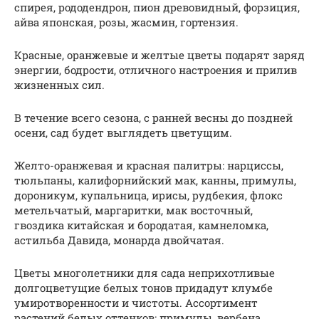
спирея, рододендрон, пион древовидный, форзиция,
айва японская, розы, жасмин, гортензия.
Красные, оранжевые и желтые цветы подарят заряд
энергии, бодрости, отличного настроения и прилив
жизненных сил.
В течение всего сезона, с ранней весны до поздней
осени, сад будет выглядеть цветущим.
Желто-оранжевая и красная палитры: нарциссы,
тюльпаны, калифорнийский мак, канны, примулы,
дороникум, купальница, ирисы, рудбекия, флокс
метельчатый, маргаритки, мак восточный,
гвоздика китайская и бородатая, камнеломка,
астильба Давида, монарда двойчатая.
Цветы многолетники для сада неприхотливые
долгоцветущие белых тонов придадут клумбе
умиротворенности и чистоты. Ассортимент
растений белых оттенков: примулы, вербена