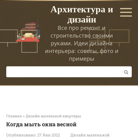
Перейти
Архитектура и
к
дизайн
контенту
Все про ремонт и
строительство своими
руками. Идеи дизайна
интерьера: советы, фото и
примеры
Поиск:
Главная
»
Дизайн маленькой квартиры
Когда мыть окна весной
Опубликовано:
27 Янв 2022
Дизайн маленькой