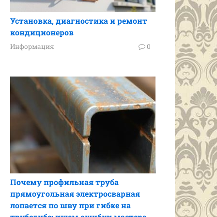
Установка, диагностика и ремонт
кондиционеров
Информация
0
Почему профильная труба
прямоугольная электросварная
лопается по шву при гибке на
трубогибе: ищем ошибки мастера