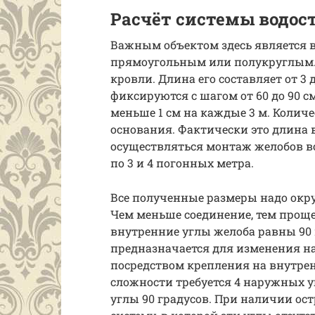
Расчёт системы водос
Важным объектом здесь является 
прямоугольным или полукруглым. 
кровли. Длина его составляет от 3
фиксируются с шагом от 60 до 90 с
меньше 1 см на каждые 3 м. Колич
основания. Фактически это длина в
осуществляться монтаж желобов в
по 3 и 4 погонных метра.
Все полученные размеры надо окру
Чем меньше соединение, тем прощ
внутренние углы желоба равны 90 и
предназначается для изменения н
посредством крепления на внутрен
сложности требуется 4 наружных у
углы 90 градусов. При наличии ос