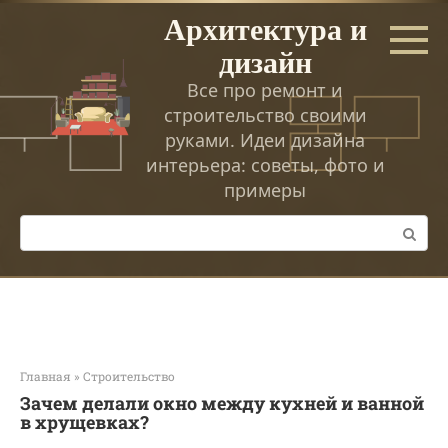
Перейти
Архитектура и
к
дизайн
контенту
Все про ремонт и
строительство своими
руками. Идеи дизайна
интерьера: советы, фото и
примеры
Поиск:
Главная
»
Строительство
Зачем делали окно между кухней и ванной
в хрущевках?