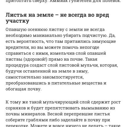
притоптать сверху. Аммиак губителен для полевок.
Листья на земле – не всегда во вред
участку
Опавшую осеннюю листву с земли не всегда
необходимо маниакально убирать подчистую. Да,
есть вероятность, что там притаились зимующие
вредители, но вы можете помочь непогоде
справиться с ними, измельчив слой опавшей
листвы (здоровой!) прямо на почве. Такая
процедура создаст слой листовой мульчи, которая,
будучи оставленной на земле в зиму,
самостоятельно закомпостируется,
преобразовавшись в питательные вещества и
обогащая почву.
К тому же такой мульчирующий слой сдержит рост
сорняков и будет препятствовать вымыванию из
почвы минералов. Весной перепревшие листья
соберите граблями либо заделайте в почву при
перекопке. Можете и вовсе ничего не делать – такое