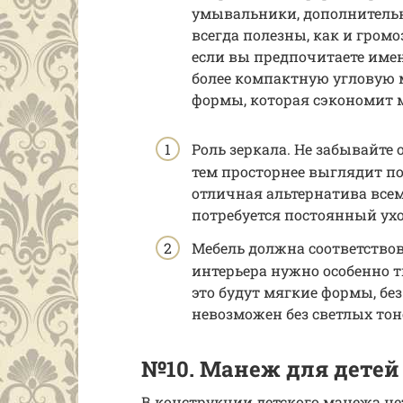
умывальники, дополнительн
всегда полезны, как и гром
если вы предпочитаете име
более компактную угловую 
формы, которая сэкономит м
Роль зеркала. Не забывайте 
тем просторнее выглядит п
отличная альтернатива всем
потребуется постоянный ухо
Мебель должна соответство
интерьера нужно особенно т
это будут мягкие формы, бе
невозможен без светлых тон
№10. Манеж для детей
В конструкции детского манежа нет