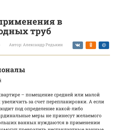
 применения в
одных труб
р
Автор:
Александр Редькин
ионалы
й
квартире – помещение средней или малой
 увеличить за счет перепланировки. А если
ходит под определение какой-либо
кардинальные меры не принесут желаемого
больших ванных нуждаются в применении
 помогут превратить нестандартные ванные