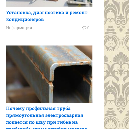
Установка, диагностика и ремонт
кондиционеров
Информация
0
Почему профильная труба
прямоугольная электросварная
лопается по шву при гибке на
трубогибе: ищем ошибки мастера