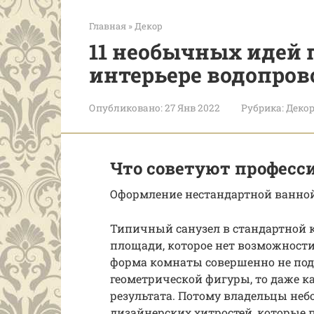
Главная
»
Декор
11 необычных идей
интерьере водопров
Опубликовано:
27 Янв 2022
Рубрика:
Деко
Что советуют професс
Оформление нестандартной ванно
Типичный санузел в стандартной 
площади, которое нет возможности
форма комнаты совершенно не под
геометрической фигуры, то даже 
результата. Потому владельцы не
дизайнерских хитростей, которые