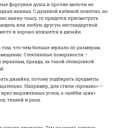
ые форсунки душа и прочие мелочи не
оздкая ванная. С душевой кабиной понятно, но
нно ванну-чашу, то придется присмотреть
модель или любую другую нестандартной
есто и хорошо впишется в дизайн.
о том, что чем больше зеркало по размерам,
омещение. Стеклянные поверхности –
 зеркалам, правда, за такой облицовкой
д.
вать дизайну, потому подбирать предметы
щательно. Например, для стиля «прованс» —
з ярко выраженных углов, а «шебби-шик»
ов, тканей и рюш.
 ничего сложного. Тем не менее, готовое