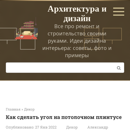
Перейти
Архитектура и
к
дизайн
контенту
Все про ремонт и
строительство своими
руками. Идеи дизайна
интерьера: советы, фото и
примеры
Поиск:
Главная
»
Декор
Как сделать угол на потолочном плинтусе
Опубликовано:
27 Янв 2022
Декор
Александр