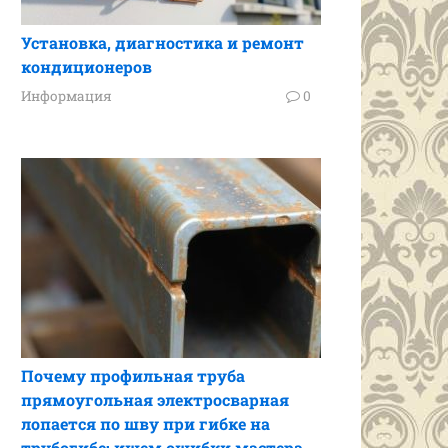
Установка, диагностика и ремонт
кондиционеров
Информация
0
Почему профильная труба
прямоугольная электросварная
лопается по шву при гибке на
трубогибе: ищем ошибки мастера