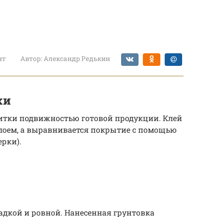
нт
Автор:
Александр Редькин
ки
литки подвижностью готовой продукции. Клей
оем, а выравнивается покрытие с помощью
ерки).
адкой и ровной. Нанесенная грунтовка