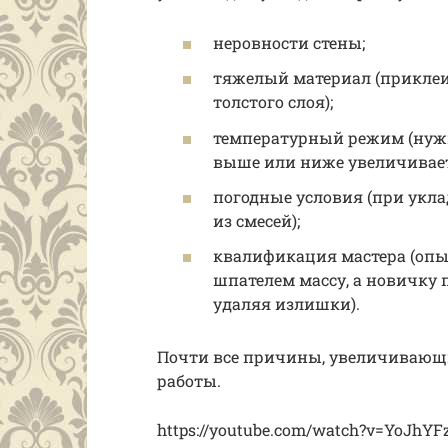
неровности стены;
тяжелый материал (приклеи
толстого слоя);
температурный режим (нужн
выше или ниже увеличивает 
погодные условия (при укла
из смесей);
квалификация мастера (оп
шпателем массу, а новичку
удаляя излишки).
Почти все причины, увеличивающи
работы.
https://youtube.com/watch?v=YoJhY