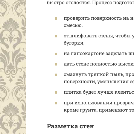
быстро отслоятся. Процесс подгот
проверить поверхность на 
смесью,
отшлифовать стены, чтобы у
бугорки,
на гипсокартоне заделать ш
дать стене полностью высох
смахнуть тряпкой пыль, пр
поверхности, уменьшения е
плитка будет лучше клеиться
при использовании прозрачн
кроме грунта, применяют т
Разметка стен