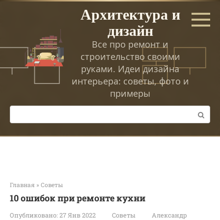
Перейти
Архитектура и
к
дизайн
контенту
Все про ремонт и
строительство своими
руками. Идеи дизайна
интерьера: советы, фото и
примеры
Поиск:
Главная
»
Советы
10 ошибок при ремонте кухни
Опубликовано:
27 Янв 2022
Советы
Александр