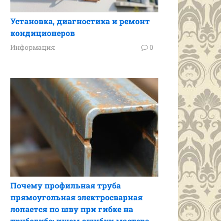
Установка, диагностика и ремонт
кондиционеров
Информация
0
Почему профильная труба
прямоугольная электросварная
лопается по шву при гибке на
трубогибе: ищем ошибки мастера