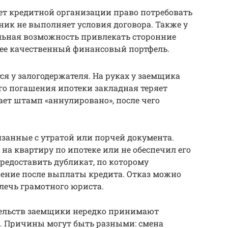
ет кредитной организации право потребовать
жник не выполняет условия договора. Также у
льная возможность привлекать сторонние
лее качественный финансовый портфель.
ся у залогодержателя. На руках у заемщика
го погашения ипотеки закладная теряет
ет штамп «аннулировано», после чего
.
занные с утратой или порчей документа.
на квартиру по ипотеке или не обеспечил его
редоставить дубликат, по которому
нение после выплаты кредита. Отказ можно
влечь грамотного юриста.
тельств заемщики нередко принимают
е. Причины могут быть разными: смена