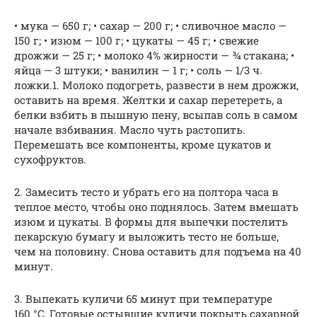
• мука — 650 г; • сахар — 200 г; • сливочное масло —
150 г; • изюм — 100 г; • цукаты — 45 г; • свежие
дрожжи — 25 г; • молоко 4% жирности — ¾ стакана; •
яйца — 3 штуки; • ванилин — 1 г; • соль — 1/3 ч.
ложки.1. Молоко подогреть, развести в нем дрожжи,
оставить на время. Желтки и сахар перетереть, а
белки взбить в пышную пену, всыпав соль в самом
начале взбивания. Масло чуть растопить.
Перемешать все компоненты, кроме цукатов и
сухофруктов.
2. Замесить тесто и убрать его на полтора часа в
теплое место, чтобы оно поднялось. Затем вмешать
изюм и цукаты. В формы для выпечки постелить
пекарскую бумагу и выложить тесто не больше,
чем на половину. Снова оставить для подъема на 40
минут.
3. Выпекать куличи 65 минут при температуре
160 °C. Готовые остывшие куличи покрыть сахарной