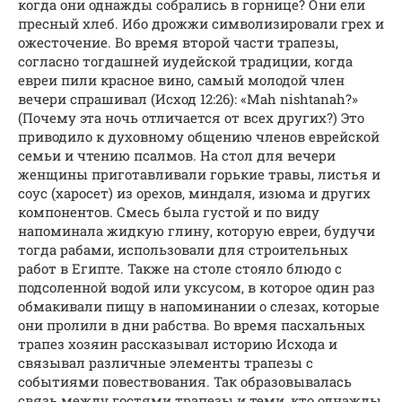
когда они однажды собрались в горнице? Они ели
пресный хлеб. Ибо дрожжи символизировали грех и
ожесточение. Во время второй части трапезы,
согласно тогдашней иудейской традиции, когда
евреи пили красное вино, самый молодой член
вечери спрашивал (Исход 12:26): «Mah nishtanah?»
(Почему эта ночь отличается от всех других?) Это
приводило к духовному общению членов еврейской
семьи и чтению псалмов. На стол для вечери
женщины приготавливали горькие травы, листья и
соус (харосет) из орехов, миндаля, изюма и других
компонентов. Смесь была густой и по виду
напоминала жидкую глину, которую евреи, будучи
тогда рабами, использовали для строительных
работ в Египте. Также на столе стояло блюдо с
подсоленной водой или уксусом, в которое один раз
обмакивали пищу в напоминании о слезах, которые
они пролили в дни рабства. Во время пасхальных
трапез хозяин рассказывал историю Исхода и
связывал различные элементы трапезы с
событиями повествования. Так образовывалась
связь между гостями трапезы и теми, кто однажды