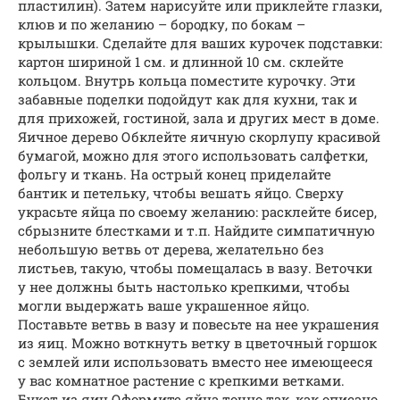
пластилин). Затем нарисуйте или приклейте глазки,
клюв и по желанию – бородку, по бокам –
крылышки. Сделайте для ваших курочек подставки:
картон шириной 1 см. и длинной 10 см. склейте
кольцом. Внутрь кольца поместите курочку. Эти
забавные поделки подойдут как для кухни, так и
для прихожей, гостиной, зала и других мест в доме.
Яичное дерево Обклейте яичную скорлупу красивой
бумагой, можно для этого использовать салфетки,
фольгу и ткань. На острый конец приделайте
бантик и петельку, чтобы вешать яйцо. Сверху
украсьте яйца по своему желанию: расклейте бисер,
сбрызните блестками и т.п. Найдите симпатичную
небольшую ветвь от дерева, желательно без
листьев, такую, чтобы помещалась в вазу. Веточки
у нее должны быть настолько крепкими, чтобы
могли выдержать ваше украшенное яйцо.
Поставьте ветвь в вазу и повесьте на нее украшения
из яиц. Можно воткнуть ветку в цветочный горшок
с землей или использовать вместо нее имеющееся
у вас комнатное растение с крепкими ветками.
Букет из яиц Оформите яйца точно так, как описано