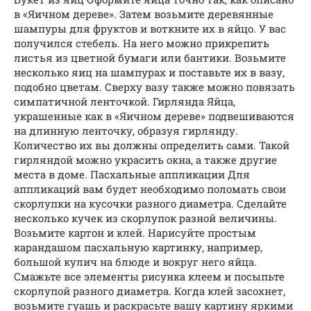
в «Яичном дереве». Затем возьмите деревянные
шампуры для фруктов и воткните их в яйцо. У вас
получился стебель. На него можно прикрепить
листья из цветной бумаги или бантики. Возьмите
несколько яиц на шампурах и поставьте их в вазу,
подобно цветам. Сверху вазу также можно повязать
симпатичной ленточкой. Гирлянда Яйца,
украшенные как в «Яичном дереве» подвешиваются
на длинную ленточку, образуя гирлянду.
Количество их вы должны определить сами. Такой
гирляндой можно украсить окна, а также другие
места в доме. Пасхальные аппликации Для
аппликаций вам будет необходимо поломать свои
скорлупки на кусочки разного диаметра. Сделайте
несколько кучек из скорлупок разной величины.
Возьмите картон и клей. Нарисуйте простым
карандашом пасхальную картинку, например,
большой кулич на блюде и вокруг него яйца.
Смажьте все элементы рисунка клеем и посыпьте
скорлупой разного диаметра. Когда клей засохнет,
возьмите гуашь и раскрасьте вашу картину яркими