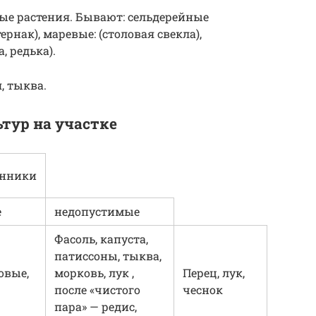
ые растения. Бывают: сельдерейные
ернак), маревые: (столовая свекла),
, редька).
, тыква.
тур на участке
енники
е
недопустимые
Фасоль, капуста,
патиссоны, тыква,
овые,
морковь, лук ,
Перец, лук,
после «чистого
чеснок
пара» — редис,