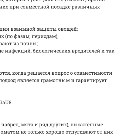
ение при совместной посадке различных
зации взаимной защиты овощей;
 (по фазам, периодам);
рают из почвы;
де инфекций, биологических вредителей и так
ся, когда решается вопрос о совместимости
подход является грамотным и гарантирует
bGaU8
 чабрец, мята и ряд других), высаженные
роматом не только хорошо отпугивают от них