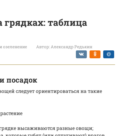
 грядках: таблица
и озеленение
Автор:
Александр Редькин
и посадок
ощей следует ориентироваться на такие
 растение
й грядке высаживаются разные овощи;
а, которые губят (или отпугивают) врагов