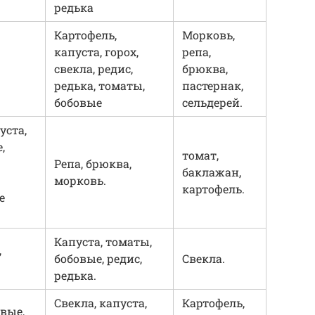
редька
Картофель,
Морковь,
капуста, горох,
репа,
свекла, редис,
брюква,
редька, томаты,
пастернак,
бобовые
сельдерей.
уста,
,
томат,
Репа, брюква,
баклажан,
морковь.
картофель.
е
Капуста, томаты,
,
бобовые, редис,
Свекла.
редька.
Свекла, капуста,
Картофель,
овые,