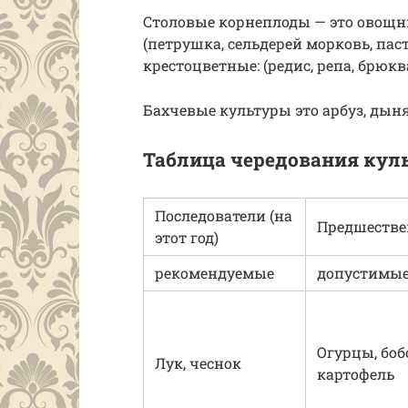
Столовые корнеплоды — это овощн
(петрушка, сельдерей морковь, паст
крестоцветные: (редис, репа, брюква
Бахчевые культуры это арбуз, дыня
Таблица чередования куль
Последователи (на
Предшеств
этот год)
рекомендуемые
допустимы
Огурцы, боб
Лук, чеснок
картофель