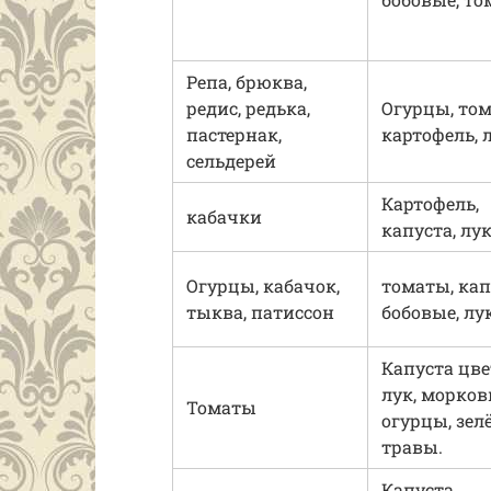
Репа, брюква,
редис, редька,
Огурцы, том
пастернак,
картофель, л
сельдерей
Картофель,
кабачки
капуста, лук
Огурцы, кабачок,
томаты, кап
тыква, патиссон
бобовые, лу
Капуста цве
лук, морков
Томаты
огурцы, зел
травы.
Капуста,