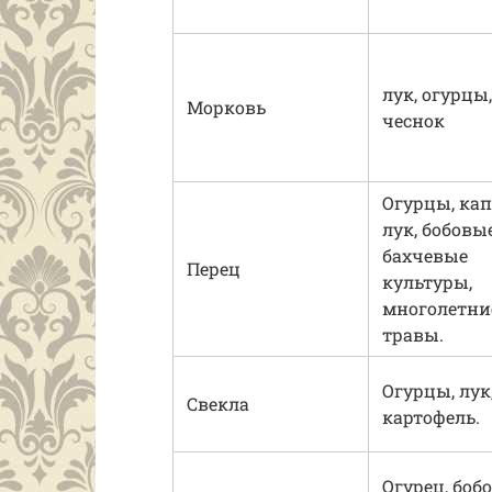
лук, огурцы,
Морковь
чеснок
Огурцы, кап
лук, бобовые
бахчевые
Перец
культуры,
многолетни
травы.
Огурцы, лук
Свекла
картофель.
Огурец, боб