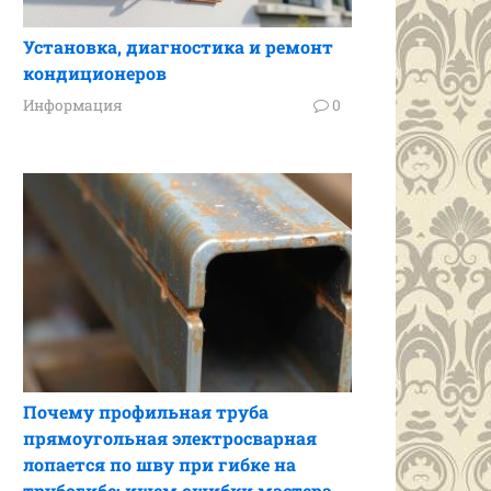
Установка, диагностика и ремонт
кондиционеров
Информация
0
Почему профильная труба
прямоугольная электросварная
лопается по шву при гибке на
трубогибе: ищем ошибки мастера