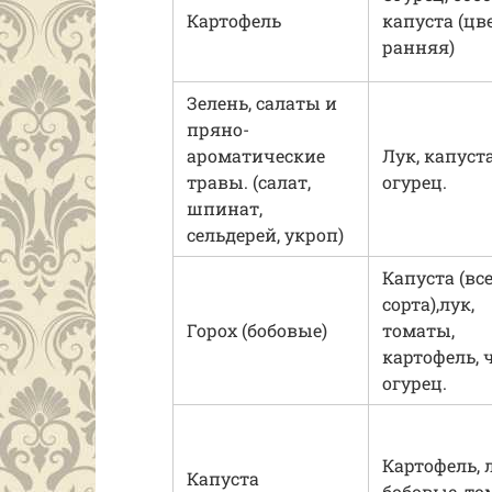
Картофель
капуста (цв
ранняя)
Зелень, салаты и
пряно-
ароматические
Лук, капуста
травы. (салат,
огурец.
шпинат,
сельдерей, укроп)
Капуста (вс
сорта),лук,
Горох (бобовые)
томаты,
картофель, 
огурец.
Картофель, л
Капуста
бобовые, т