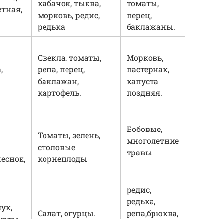
кабачок, тыква,
томаты,
етная,
морковь, редис,
перец,
редька.
баклажаны.
Свекла, томаты,
Морковь,
,
репа, перец,
пастернак,
баклажан,
капуста
картофель.
поздняя.
е
Бобовые,
Томаты, зелень,
многолетние
столовые
травы.
чеснок,
корнеплоды.
редис,
редька,
ук,
Салат, огурцы.
репа,брюква,
оматы