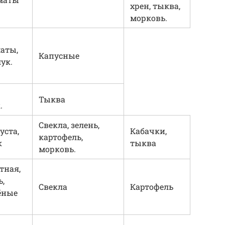
хрен, тыква,
морковь.
аты,
Капусные
ук.
Тыква
.
Свекла, зелень,
уста,
Кабачки,
картофель,
к
тыква
морковь.
тная,
ь,
Свекла
Картофель
ёные