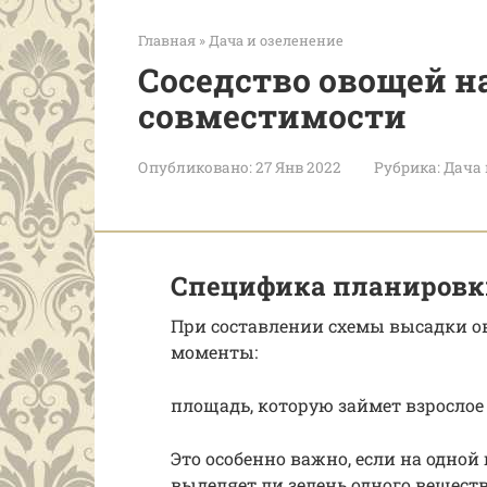
Главная
»
Дача и озеленение
Соседство овощей на
совместимости
Опубликовано:
27 Янв 2022
Рубрика:
Дача 
Специфика планировк
При составлении схемы высадки ов
моменты:
площадь, которую займет взрослое
Это особенно важно, если на одно
выделяет ли зелень одного веществ