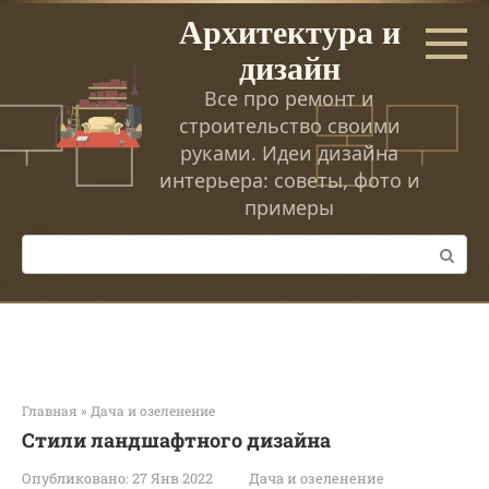
Перейти
Архитектура и
к
дизайн
контенту
Все про ремонт и
строительство своими
руками. Идеи дизайна
интерьера: советы, фото и
примеры
Поиск:
Главная
»
Дача и озеленение
Стили ландшафтного дизайна
Опубликовано:
27 Янв 2022
Дача и озеленение