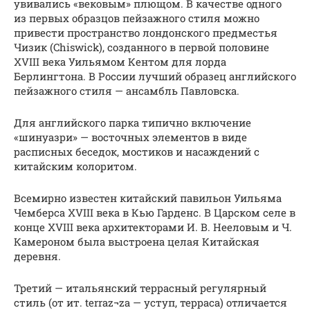
увивались «вековым» плющом. В качестве одного
из первых образцов пейзажного стиля можно
привести пространство лондонского предместья
Чизик (Chiswick), созданного в первой половине
XVIII века Уильямом Кентом для лорда
Берлингтона. В России лучший образец английского
пейзажного стиля — ансамбль Павловска.
Для английского парка типично включение
«шинуазри» — восточных элементов в виде
расписных беседок, мостиков и насаждений с
китайским колоритом.
Всемирно известен китайский павильон Уильяма
Чемберса XVIII века в Кью Гарденс. В Царском селе в
конце XVIII века архитекторами И. В. Нееловым и Ч.
Камероном была выстроена целая Китайская
деревня.
Третий — итальянский террасный регулярный
стиль (от ит. terraz¬zа — уступ, терраса) отличается