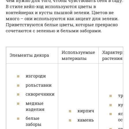
чем нужно для того, чтобы чувствовать cебя в саду.
В стиле кейп-код используются цветы в
контейнерах и кусты пышной зелени. Цветов не
много – они используются как акцент для зелени.
Приветствуются белые цветы, которые прекрасно
сочетаются с зеленью и белыми заборами.
Используемые
Характерны
Элементы декора
материалы
растения
изгороди
рольставни
скворечники
тра
медные
куст
изделия
кирпич
япон
белые
остр
камень
заборы
овся