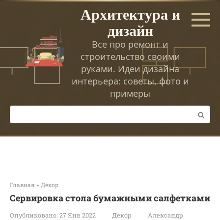
Перейти
Архитектура и
к
дизайн
контенту
Все про ремонт и
строительство своими
руками. Идеи дизайна
интерьера: советы, фото и
примеры
Поиск:
Главная
»
Декор
Сервировка стола бумажными салфетками
Опубликовано:
27 Янв 2022
Декор
Александр