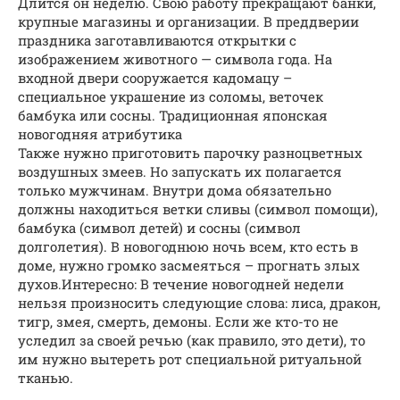
Длится он неделю. Свою работу прекращают банки,
крупные магазины и организации. В преддверии
праздника заготавливаются открытки с
изображением животного — символа года. На
входной двери сооружается кадомацу –
специальное украшение из соломы, веточек
бамбука или сосны. Традиционная японская
новогодняя атрибутика
Также нужно приготовить парочку разноцветных
воздушных змеев. Но запускать их полагается
только мужчинам. Внутри дома обязательно
должны находиться ветки сливы (символ помощи),
бамбука (символ детей) и сосны (символ
долголетия). В новогоднюю ночь всем, кто есть в
доме, нужно громко засмеяться – прогнать злых
духов.Интересно: В течение новогодней недели
нельзя произносить следующие слова: лиса, дракон,
тигр, змея, смерть, демоны. Если же кто-то не
уследил за своей речью (как правило, это дети), то
им нужно вытереть рот специальной ритуальной
тканью.