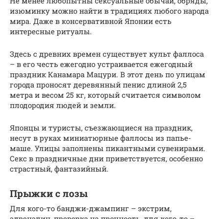
Не менее любопытны сексуальные обычаи, обряды,
изюминку можно найти в традициях любого народа
мира. Даже в консервативной Японии есть
интересные ритуалы.
Здесь с древних времен существует культ фаллоса
– в его честь ежегодно устраивается ежегодный
праздник Канамара Мацури. В этот день по улицам
города проносят деревянный пенис длиной 2,5
метра и весом 25 кг, который считается символом
плодородия людей и земли.
Японцы и туристы, съезжающиеся на праздник,
несут в руках миниатюрные фаллосы из папье-
маше. Улицы заполнены пикантными сувенирами.
Секс в праздничные дни приветствуется, особенно
страстный, фантазийный.
Прыжки с лозы
Для кого-то банджи-джампинг – экстрим,
адреналин, проверка на прочность, для кого-то –