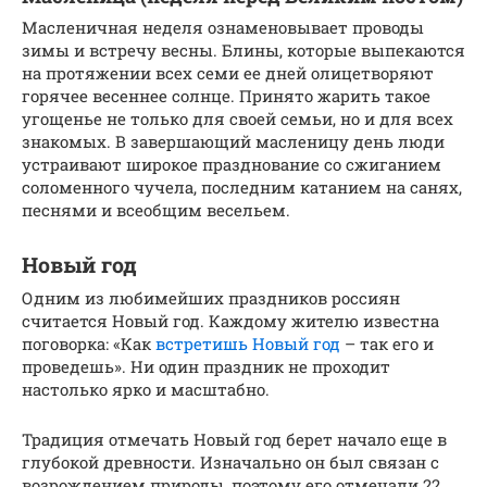
Масленичная неделя ознаменовывает проводы
зимы и встречу весны. Блины, которые выпекаются
на протяжении всех семи ее дней олицетворяют
горячее весеннее солнце. Принято жарить такое
угощенье не только для своей семьи, но и для всех
знакомых. В завершающий масленицу день люди
устраивают широкое празднование со сжиганием
соломенного чучела, последним катанием на санях,
песнями и всеобщим весельем.
Новый год
Одним из любимейших праздников россиян
считается Новый год. Каждому жителю известна
поговорка: «Как
встретишь Новый год
– так его и
проведешь». Ни один праздник не проходит
настолько ярко и масштабно.
Традиция отмечать Новый год берет начало еще в
глубокой древности. Изначально он был связан с
возрождением природы, поэтому его отмечали 22