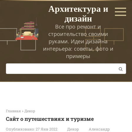
Перейти
Архитектура и
к
дизайн
контенту
Все про ремонт и
строительство своими
руками. Идеи дизайна
интерьера: советы, фото и
примеры
Поиск:
Главная
»
Декор
Сайт о путешествиях и туризме
Опубликовано:
27 Янв 2022
Декор
Александр