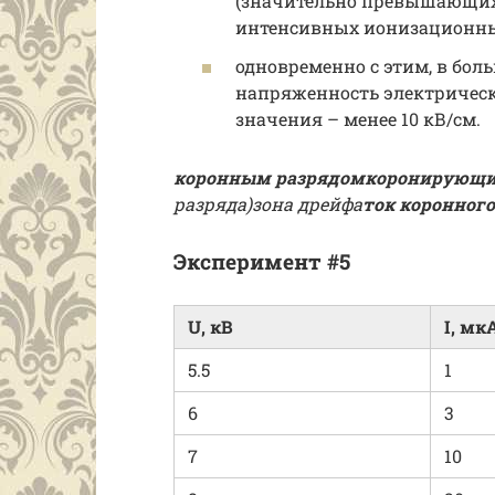
(значительно превышающих 
интенсивных ионизационных
одновременно с этим, в бол
напряженность электрическ
значения – менее 10 кВ/см.
коронным разрядом
коронирующи
разряда)
зона дрейфа
ток коронного
Эксперимент #5
U, кВ
I, мк
5.5
1
6
3
7
10