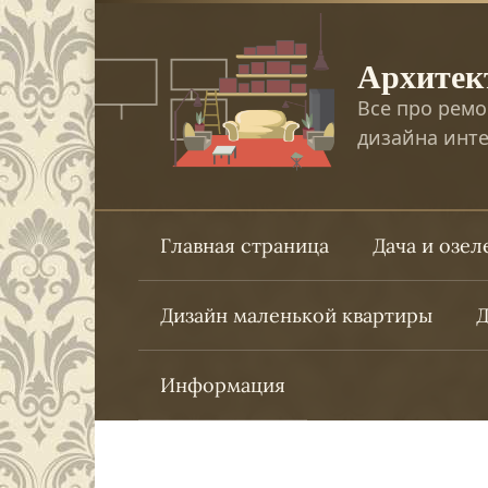
Перейти
к
Архитек
контенту
Все про ремо
дизайна инте
Главная страница
Дача и озе
Дизайн маленькой квартиры
Д
Информация