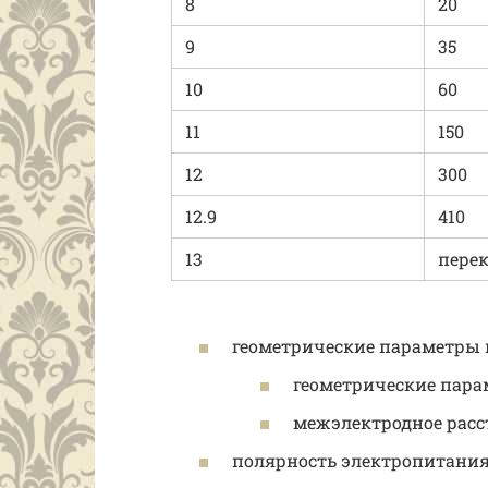
8
20
9
35
10
60
11
150
12
300
12.9
410
13
пере
геометрические параметры 
геометрические пара
межэлектродное расс
полярность электропитания