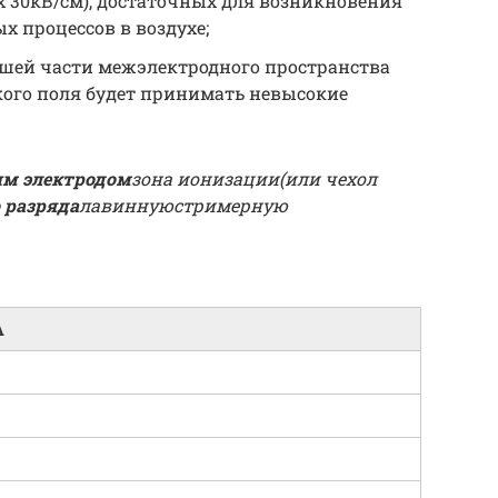
30кВ/см), достаточных для возникновения
 процессов в воздухе;
ьшей части межэлектродного пространства
ого поля будет принимать невысокие
м электродом
зона ионизации(или чехол
 разряда
лавинную
стримерную
А