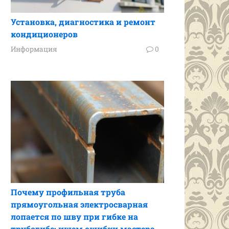
Установка, диагностика и ремонт
кондиционеров
Информация
0
Почему профильная труба
прямоугольная электросварная
лопается по шву при гибке на
трубогибе: ищем ошибки мастера