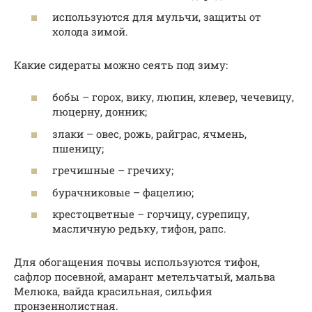
используются для мульчи, защиты от
холода зимой.
Какие сидераты можно сеять под зиму:
бобы – горох, вику, люпин, клевер, чечевицу,
люцерну, донник;
злаки – овес, рожь, райграс, ячмень,
пшеницу;
гречишные – гречиху;
бурачниковые – фацелию;
крестоцветные – горчицу, сурепицу,
масличную редьку, тифон, рапс.
Для обогащения почвы используются тифон,
сафлор посевной, амарант метельчатый, мальва
Мелюка, вайда красильная, сильфия
пронзеннолистная.