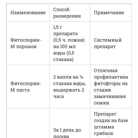
Способ
Наименование
Примечание
разведения
1,5 г
препарата
Фитоспорин-
(0,5 ч. ложки)
Системный
М порошок
на 100 мл
препарат
воды (0,5
стакана).
Отличная
2 капли на ½
профилактика
Фитоспорин-
стакана воды,
фитофторы на
М паста
выдержать 2
стадии
часа
замачивания
семян
Препарат
создан на базе
штамма
За 1 день до
грибков
посева