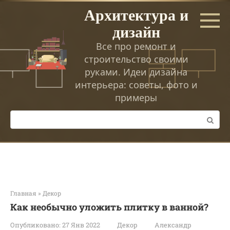
Перейти
Архитектура и
к
дизайн
контенту
Все про ремонт и
строительство своими
руками. Идеи дизайна
интерьера: советы, фото и
примеры
Поиск:
Главная
»
Декор
Как необычно уложить плитку в ванной?
Опубликовано:
27 Янв 2022
Декор
Александр